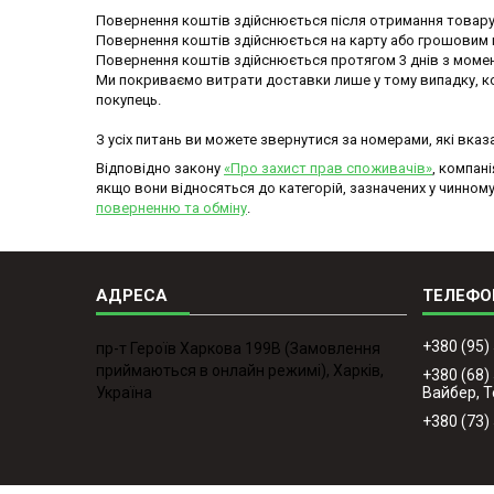
Повернення коштів здійснюється після отримання товару.
Повернення коштів здійснюється на карту або грошовим пе
Повернення коштів здійснюється протягом 3 днів з момен
Ми покриваємо витрати доставки лише у тому випадку, кол
покупець.

З усіх питань ви можете звернутися за номерами, які вказа
Відповідно закону
«Про захист прав споживачів»
, компан
якщо вони відносяться до категорій, зазначених у чинном
поверненню та обміну
.
+380 (95)
пр-т Героїв Харкова 199B (Замовлення
приймаються в онлайн режимі), Харків,
+380 (68)
Україна
Вайбер, 
+380 (73)