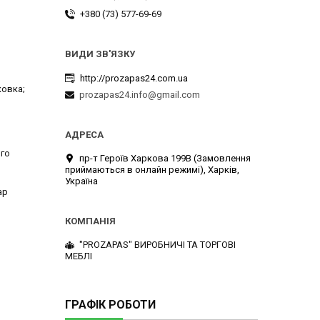
+380 (73) 577-69-69
http://prozapas24.com.ua
овка;

prozapas24.info@gmail.com
го 
пр-т Героїв Харкова 199B (Замовлення
приймаються в онлайн режимі), Харків,
Україна
р 
"PROZAPAS" ВИРОБНИЧІ ТА ТОРГОВІ
МЕБЛІ
ГРАФІК РОБОТИ