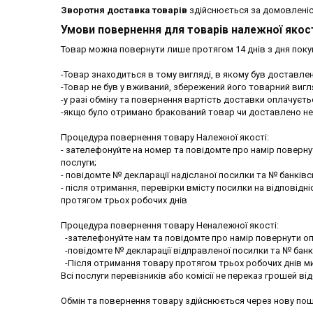
Зворотня доставка товарів
здійснюється за домовлені
Умови повернення для товарів належної якос
Товар можна повернути лише протягом 14 днів з дня покуп
-Товар знаходиться в тому вигляді, в якому був доставлени
-Товар не був у вживаний, збережений його товарний вигл
-у разі обміну та повернення вартість доставки оплачуєтьс
-якщо було отримано бракований товар чи доставлено не т
Процедура повернення товару Належної якості:

- зателефонуйте на номер та повідомте про намір поверну
послуги;

- повідомте № декларації надісланої посилки та № банківс
- після отримання, перевірки вмісту посилки на відповід
протягом трьох робочих днів

Процедура повернення товару Неналежної якості:

  -зателефонуйте нам та повідомте про намір повернути оплачений товар

  -повідомте № декларації відправленої посилки та № банківської картки для повернення коштів

  -Після отримання товару протягом трьох робочих днів ми повертаємо Вам гроші або інший товар

Всі послуги перевізників або комісії не переказ грошей ві
Обмін та повернення товару здійснюється через нову пошт