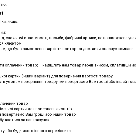
стю.
ті
ки, якщо:

й;

яд, споживчі властивості, пломби, фабричні ярлики, не пошкоджена упак
я клієнтом;

е, що було замовлено, вартість повторної доставки оплачує компанія.

ти оплачений товар; – надішліть нам товар перевізником, сплативши йо
ької картки (інший варіант) для повернення вартості товару;

ність умовам повернення товару, ми повертаємо Вам гроші або інший това
дбуваються за наш рахунок.

у або будь-якого іншого перевізника.
