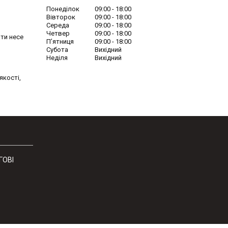
Понеділок
09:00
18:00
Вівторок
09:00
18:00
Середа
09:00
18:00
Четвер
09:00
18:00
ти несе 
Пʼятниця
09:00
18:00
Субота
Вихідний
Неділя
Вихідний
якості,
ГОВІ