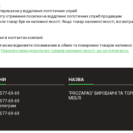


реказом у відділення логістичних служб.

ту отримання посилки на відділенні логістичних служб продавцем

и товар був не належної якості. Якщо товар належної якості, всі витра
ні в контактах компанії
ія може відмовити споживачеві в обміні та поверненні товарів належної 
у
Переліку непродовольчих товарів належної якості, що не підлягають
 577-69-69
"PROZAPAS" ВИРОБНИЧІ ТА ТОР
МЕБЛІ
 577-69-69
Телеграм
 577-69-69