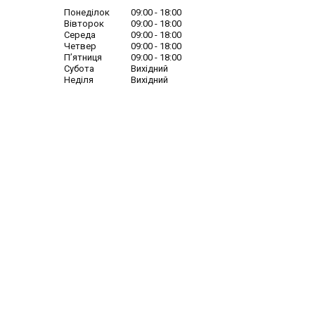
Понеділок
09:00
18:00
Вівторок
09:00
18:00
Середа
09:00
18:00
Четвер
09:00
18:00
Пʼятниця
09:00
18:00
Субота
Вихідний
Неділя
Вихідний