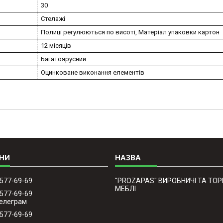
30
Стелажі
Полиці регулюються по висоті, Матеріал упаковки картон
12 місяців
Багатоярусний
Оцинковане виконання елементів
 577-69-69
"PROZAPAS" ВИРОБНИЧІ ТА ТОР
МЕБЛІ
 577-69-69
Телеграм
 577-69-69