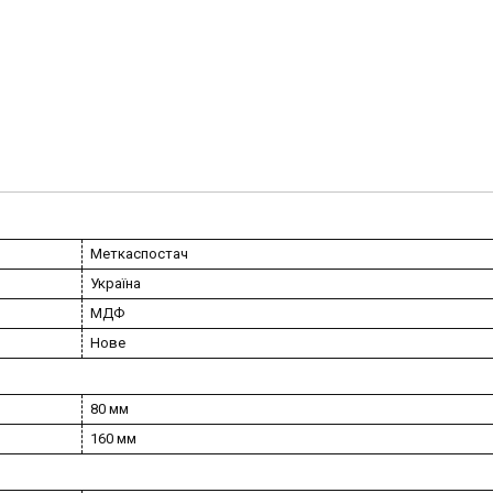
Меткаспостач
Україна
МДФ
Нове
80 мм
160 мм