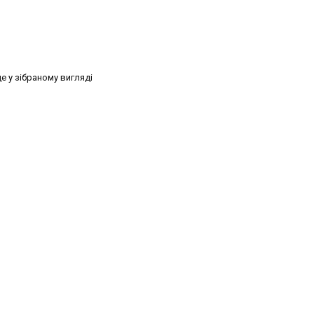
це у зібраному вигляді