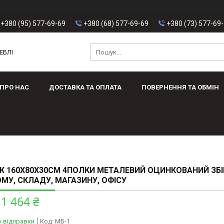
+380 (95) 577-69-69
+380 (68) 577-69-69
+380 (73) 577-69
ЕБЛІ
ПРО НАС
ДОСТАВКА ТА ОПЛАТА
ПОВЕРНЕННЯ ТА ОБМІН
 160X80X30СМ 4ПОЛКИ МЕТАЛЕВИЙ ОЦИНКОВАНИЙ ЗБ
МУ, СКЛАДУ, МАГАЗИНУ, ОФІСУ
1 464 ₴
о відправки
Код:
МБ-1