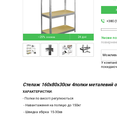
+380 (
–25%
24 дні
повернен
У компані
покидаюч
Стелаж 160x80x30см 4полки металевий оц
ХАРАКТЕРИСТКИ:
- Полки по висоті регулюються
- Навантаження на полицю до 150кг
- Швидка збірка 15-30хв