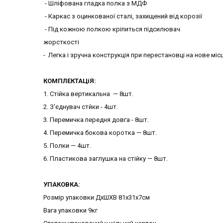
- Шліфована гладка полка з МДФ
- Каркас з оцинкованої сталі, захищений від корозії
- Під кожною полкою кріпиться підсилювач
жорсткості
- Легка і зручна конструкція при перестановці на нове міс
КОМПЛЕКТАЦіЯ:
1. Стійка вертикальна — 8шт.
2. З'єднувач стйки - 4шт.
3. Перемичка передня довга - 8шт.
4. Перемичка бокова коротка — 8шт.
5. Полки — 4шт.
6. Пластикова заглушка на стійку — 8шт.
УПАКОВКА:
Розмір упаковки ДхШХВ 81х31х7см
Вага упаковки 9кг