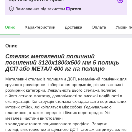
Замовлення під захистом
Опис
Характеристики
Доставка
Оплата
Умови п
Опис
Стелаж металевий поличний
посилений 3120х1800х500 мм 5 полиць
ДСП або МЕТАЛ 400 кг на полицю
Металевий стелаж із полицями ДСП, незамінний помічник для
зручного розміщення і зберігання предметів, різних вагових і
розмірних категорий. Унікальність цього стелажа полягає
в його легкого монтажу, довговічності та високої надійності в
експлуатації. Конструкція стелажа складається з вертикальних
кутових стійок, які кріпляться між собою з'єднувальною
пластиною, а також передніх і бічних перегородок. Усі
металеві частини виготовлені
з холоднокатаного поцинкованого профілю. Завдяки
полиці, виготовлених зі щільного ДСП, стелаж витримує великі