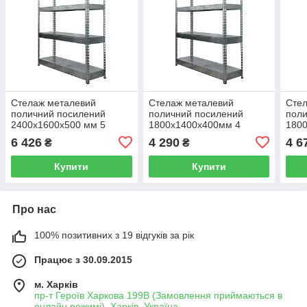
Стелаж металевий
Стелаж металевий
Сте
поличний посилений
поличний посилений
поли
2400х1600х500 мм 5
1800х1400х400мм 4
1800
поличок ДСП або МЕТАЛ
полички ДСП або МЕТАЛ
пол
6 426
4 290
4 6
₴
₴
400 кг на полицю
400 кг на полицю
400 
Купити
Купити
Про нас
100% позитивних з 19 відгуків за рік
Працює з 30.09.2015
м. Харків
пр-т Героїв Харкова 199B (Замовлення приймаються в
онлайн режимі), Харків, Україна