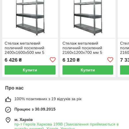
Стелаж металевий
Стелаж металевий
Сте
поличний посилений
поличний посилений
поли
2400х1600х500 мм 5
2160х1200х700 мм 5
2160
поличок ДСП або МЕТАЛ
поличок ДСП або МЕТАЛ
пол
6 426
6 120
7 3
₴
₴
400 кг на полицю
400 кг на полицю
400 
Купити
Купити
Про нас
100% позитивних з 19 відгуків за рік
Працює з 30.09.2015
м. Харків
пр-т Героїв Харкова 199B (Замовлення приймаються в
онлайн режимі), Харків, Україна