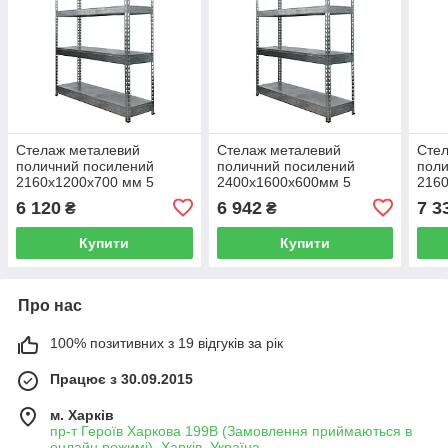
Стелаж металевий
Стелаж металевий
Сте
поличний посилений
поличний посилений
поли
2160х1200х700 мм 5
2400х1600х600мм 5
2160
поличок ДСП або МЕТАЛ
полиць ДСП або МЕТАЛ
пол
6 120
6 942
7 3
₴
₴
400 кг на полицю
400 кг на полицю
400 
Купити
Купити
Про нас
100% позитивних з 19 відгуків за рік
Працює з 30.09.2015
м. Харків
пр-т Героїв Харкова 199B (Замовлення приймаються в
онлайн режимі), Харків, Україна