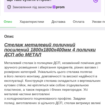
Замовлення під захистом
Опис
Характеристики
Доставка
Оплата
Умови п
Опис
Стелаж металевий поличний
посилений 1800х1800х400мм 4 полички
ДСП або МЕТАЛ
Металевий стелаж із полицями ДСП, незамінний помічник для
зручного розміщення і зберігання предметів, різних вагових і
розмірних категорий. Унікальність цього стелажа полягає
в його легкого монтажу, довговічності та високої надійності в
експлуатації. Конструкція стелажа складається з вертикальних
кутових стійок, які кріпляться між собою з'єднувальною
пластиною, а також передніх і бічних перегородок. Усі
металеві частини виготовлені
з холоднокатаного поцинкованого профілю. Завдяки
полиці, виготовлених зі щільного ДСП, стелаж витримує великі