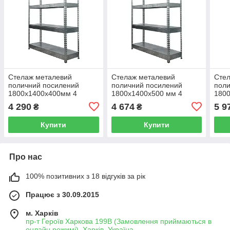
Стелаж металевий
Стелаж металевий
Сте
поличний посилений
поличний посилений
поли
1800х1400х400мм 4
1800х1400х500 мм 4
180
полички ДСП або МЕТАЛ
полички ДСП або МЕТАЛ
пол
4 290
4 674
5 9
₴
₴
400 кг на полицю
400 кг на полицю
400 
Купити
Купити
Про нас
100% позитивних з 18 відгуків за рік
Працює з 30.09.2015
м. Харків
пр-т Героїв Харкова 199B (Замовлення приймаються в
онлайн режимі), Харків, Україна