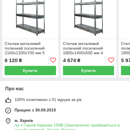
Стелаж металевий
Стелаж металевий
Сте
поличний посилений
поличний посилений
поли
2160х1200х700 мм 5
1800х1400х500 мм 4
180
поличок ДСП або МЕТАЛ
полички ДСП або МЕТАЛ
пол
6 120
4 674
5 9
₴
₴
400 кг на полицю
400 кг на полицю
400 
Купити
Купити
Про нас
100% позитивних з 31 відгука за рік
Працює з 30.09.2015
м. Харків
пр-т Героїв Харкова 199B (Замовлення приймаються в
онлайн режимі), Харків, Україна