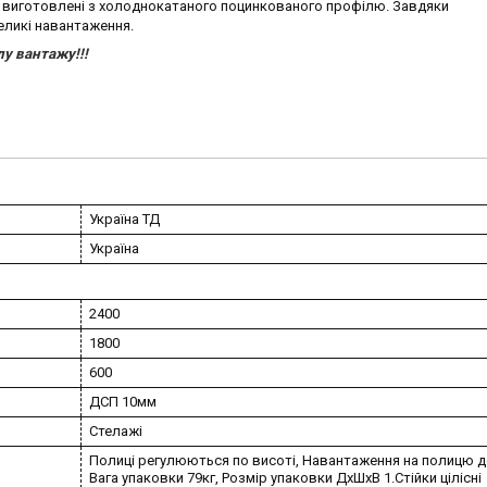
ни виготовлені з холоднокатаного поцинкованого профілю. Завдяки
еликі навантаження.
у вантажу!!!
Україна ТД
Україна
2400
1800
600
ДСП 10мм
Стелажі
Полиці регулюються по висоті, Навантаження на полицю до
Вага упаковки 79кг, Розмір упаковки ДхШхВ 1.Стійки цілісні