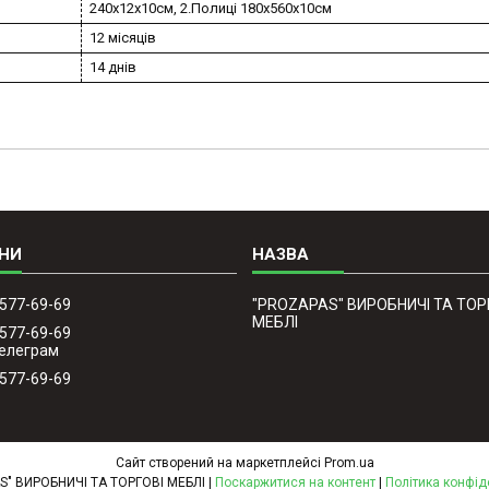
240х12х10см, 2.Полиці 180х560х10см
12 місяців
14 днів
 577-69-69
"PROZAPAS" ВИРОБНИЧІ ТА ТОР
МЕБЛІ
 577-69-69
Телеграм
 577-69-69
Сайт створений на маркетплейсі
Prom.ua
"PROZAPAS" ВИРОБНИЧІ ТА ТОРГОВІ МЕБЛІ |
Поскаржитися на контент
|
Політика конфід