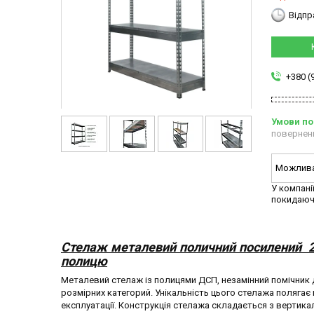
Відпр
+380 (
повернен
У компані
покидаюч
Стелаж металевий поличний посилений 2
полицю
Металевий стелаж із полицями ДСП, незамінний помічник дл
розмірних категорий. Унікальність цього стелажа полягає 
експлуатації. Конструкція стелажа складається з вертика