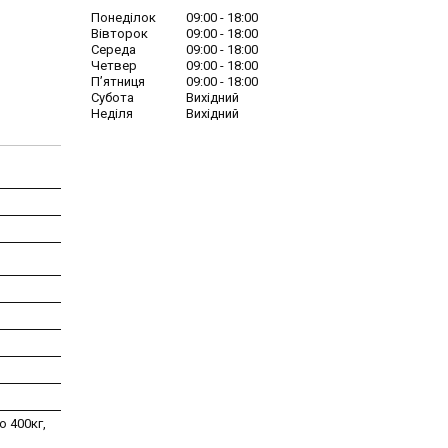
Понеділок
09:00
18:00
Вівторок
09:00
18:00
Середа
09:00
18:00
Четвер
09:00
18:00
Пʼятниця
09:00
18:00
Субота
Вихідний
Неділя
Вихідний
 400кг,