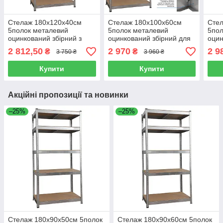
Стелаж 180x120x40см
Стелаж 180x100x60см
Сте
5полок металевий
5полок металевий
5пол
оцинкований збірний з
оцинкований збірний для
оцин
полицями ДСП
дому, складу, магазину,
пол
2 812,50
2 970
2 9
₴
₴
3 750 ₴
3 960 ₴
офісу
Купити
Купити
Акційні пропозиції та новинки
–25%
–25%
Стелаж 180x90x50см 5полок
Стелаж 180x90x60см 5полок