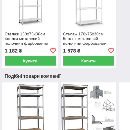
Стелаж 150x75x30см
Стелаж 170x75x30см
4полки металевий
5полок металевий
полочний фарбований
полочний фарбований
білий збірний на болтах
білий збірний на болтах
1 182
1 578
₴
₴
Купити
Купити
Подібні товари компанії