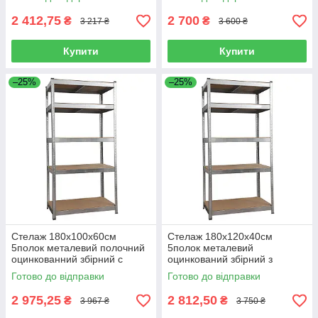
2 412,75
2 700
₴
₴
3 217 ₴
3 600 ₴
Купити
Купити
–25%
–25%
Стелаж 180х100х60см
Стелаж 180x120x40см
5полок металевий полочний
5полок металевий
оцинкованний збірний с
оцинкований збірний з
полками ДСП
полицями ДСП
Готово до відправки
Готово до відправки
2 975,25
2 812,50
₴
₴
3 967 ₴
3 750 ₴