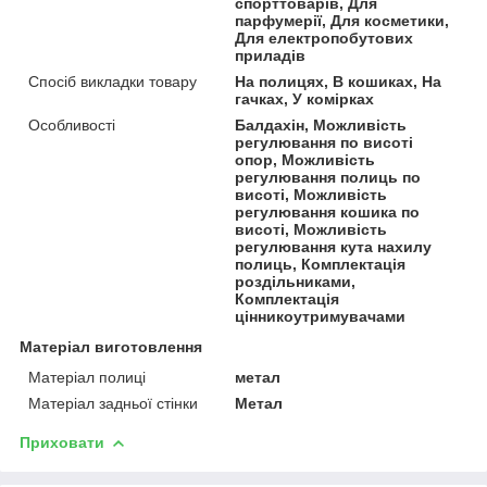
спорттоварів, Для
парфумерії, Для косметики,
Для електропобутових
приладів
Спосіб викладки товару
На полицях, В кошиках, На
гачках, У комірках
Особливості
Балдахін, Можливість
регулювання по висоті
опор, Можливість
регулювання полиць по
висоті, Можливість
регулювання кошика по
висоті, Можливість
регулювання кута нахилу
полиць, Комплектація
роздільниками,
Комплектація
цінникоутримувачами
Матеріал виготовлення
Матеріал полиці
метал
Матеріал задньої стінки
Метал
Приховати