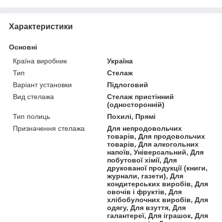
Характеристики
Основні
Країна виробник
Україна
Тип
Стелаж
Варіант установки
Підлоговий
Вид стелажа
Стелаж пристінний
(односторонній)
Тип полиць
Похилі, Прямі
Призначення стелажа
Для непродовольчих
товарів, Для продовольчих
товарів, Для алкогольних
напоїв, Універсальний, Для
побутової хімії, Для
друкованої продукції (книги,
журнали, газети), Для
кондитерських виробів, Для
овочів і фруктів, Для
хлібобулочних виробів, Для
одягу, Для взуття, Для
галантереї, Для іграшок, Для