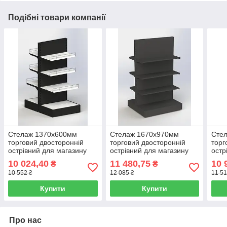
Подібні товари компанії
Стелаж 1370х600мм
Стелаж 1670х970мм
Сте
торговий двосторонній
торговий двосторонній
торг
острівний для магазину
острівний для магазину
остр
10 024,40
11 480,75
10 
₴
₴
10 552 ₴
12 085 ₴
11 51
Купити
Купити
Про нас