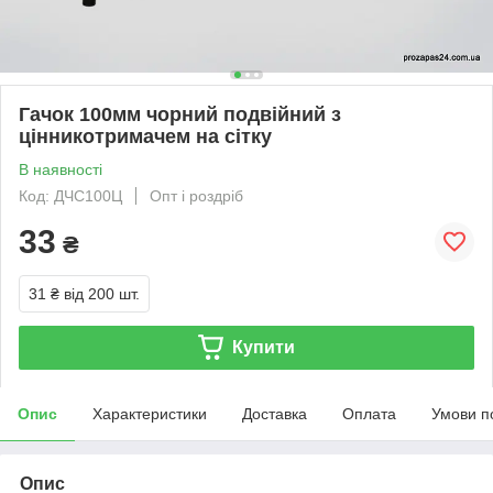
Гачок 100мм чорний подвійний з
цінникотримачем на сітку
В наявності
Код: ДЧС100Ц
Опт і роздріб
33
₴
31 ₴
від 200 шт.
Купити
Опис
Характеристики
Доставка
Оплата
Умови п
Опис