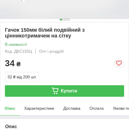
Гачок 150мм білий подвійний з
цінникотримачем на сітку
В наявності
Код: ДБС150Ц
Опт і роздріб
34
₴
32 ₴
від 200 шт.
Купити
Опис
Характеристики
Доставка
Оплата
Умови п
Опис