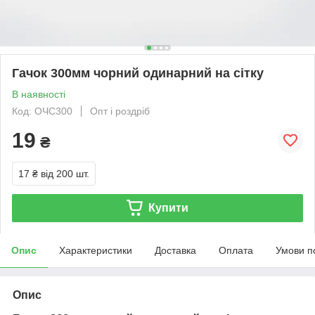
Гачок 300мм чорний одинарний на сітку
В наявності
Код: ОЧС300
Опт і роздріб
19
₴
17 ₴
від 200 шт.
Купити
Опис
Характеристики
Доставка
Оплата
Умови п
Опис