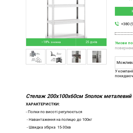
+380 (
–18%
25 днів
повернен
У компані
покидаюч
Стелаж 200x100x60см 5полок металевий 
ХАРАКТЕРИСТКИ:
- Полки по висоті регулюється
- Навантаження на полицю до 100кг
- Швидка збірка 15-30хв