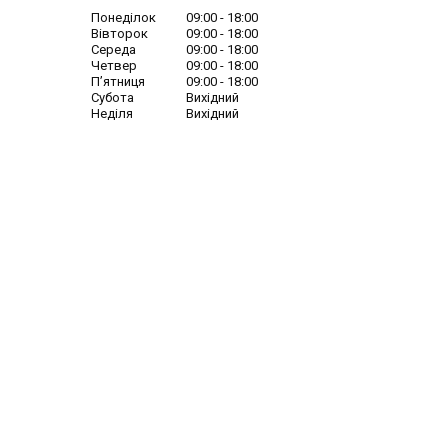
Понеділок
09:00
18:00
Вівторок
09:00
18:00
Середа
09:00
18:00
Четвер
09:00
18:00
Пʼятниця
09:00
18:00
Субота
Вихідний
Неділя
Вихідний