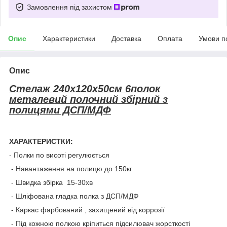
Замовлення під захистом
Опис
Характеристики
Доставка
Оплата
Умови п
Опис
Стелаж 240x120x50см 6полок
металевий полочний збірний з
полицями ДСП/МДФ
ХАРАКТЕРИСТКИ:
- Полки по висоті регулюється
- Навантаження на полицю до 150кг
- Швидка збірка 15-30хв
- Шліфована гладка полка з ДСП/МДФ
- Каркас фарбований , захищений від коррозії
- Під кожною полкою кріпиться підсилювач жорсткості