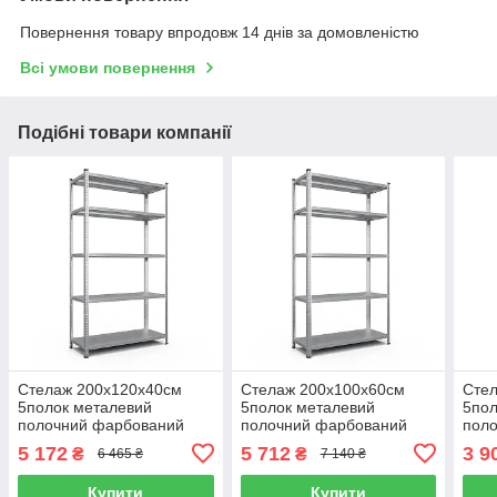
Повернення товару впродовж 14 днів за домовленістю
Всі умови повернення
Подібні товари компанії
Стелаж 200x120x40см
Стелаж 200x100х60см
Сте
5полок металевий
5полок металевий
5пол
полочний фарбований
полочний фарбований
пол
сірий збірний на болтах
сірий збірний на болтах
5 172
5 712
3 9
₴
₴
6 465 ₴
7 140 ₴
Купити
Купити