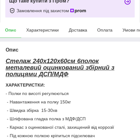
Що таке купити з Пром?
Замовлення під захистом
Опис
Характеристики
Доставка
Оплата
Умови п
Опис
Стелаж 240x120х60см 6полок
металевий оцинкований збірний з
полицями ДСП/МДФ
ХАРАКТЕРИСТКИ:
- Полки по висоті регулюються
- Навантаження на полку 150кг
- Швидка збірка 15-30хв
- Шліфована гладка полка з МДФ/ДСП
- Каркас з оцинкованої сталі, захищений від коррозії
- Під кожною полкою кріпиться підсилювач