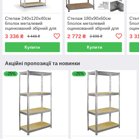
Стелаж 240x120x40см
Стелаж 180x90x60см
Сте
6полок металевий
5полок металевий
5пол
оцинкований збірний для
оцинкований збірний для
оцин
дому, складу, магазину,
дому, складу, магазину,
дому
3 336
2 772
3 3
₴
₴
4 448 ₴
3 696 ₴
офісу
офісу
офіс
Купити
Купити
Акційні пропозиції та новинки
–25%
–25%