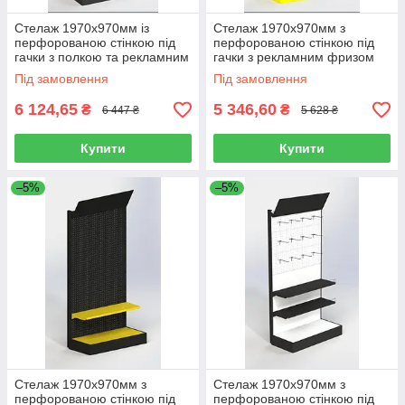
Стелаж 1970х970мм із
Стелаж 1970х970мм з
перфорованою стінкою під
перфорованою стінкою під
гачки з полкою та рекламним
гачки з рекламним фризом
фризом торговий пристінний
торговий пристінний для
Під замовлення
Під замовлення
для магазину
магазину
6 124,65
5 346,60
₴
₴
6 447 ₴
5 628 ₴
Купити
Купити
–5%
–5%
Стелаж 1970х970мм з
Стелаж 1970х970мм з
перфорованою стінкою під
перфорованою стінкою під