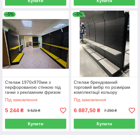
Купити
Купити
–5%
–5%
Стелаж 1970х970мм з
Стелаж брендований
перфорованою стінкою під
торговий вибір по розмірам
гачки з рекламним фризом
комплектації кольору
торговий пристінний для
Під замовлення
Під замовлення
магазину
5 244
6 887,50
₴
₴
5 520 ₴
7 250 ₴
Купити
Купити