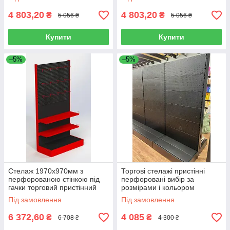
4 803,20
4 803,20
₴
₴
5 056 ₴
5 056 ₴
Купити
Купити
–5%
–5%
Стелаж 1970х970мм з
Торгові стелажі пристінні
перфорованою стінкою під
перфоровані вибір за
гачки торговий пристінний
розмірами і кольором
для магазину
Під замовлення
Під замовлення
6 372,60
4 085
₴
₴
6 708 ₴
4 300 ₴