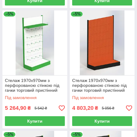
Купити
Купити
–5%
–5%
Стелаж 1970х970мм з
Стелаж 1970х970мм з
перфорованою стінкою під
перфорованою стінкою під
гачки торговий пристінний
гачки торговий пристінний
для магазину
для магазину
Під замовлення
Під замовлення
5 264,90
4 803,20
₴
₴
5 542 ₴
5 056 ₴
Купити
Купити
–5%
–5%