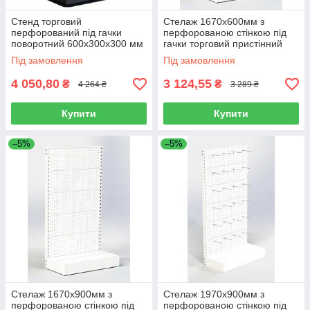
Стенд торговий
Стелаж 1670х600мм з
перфорований під гачки
перфорованою стінкою під
поворотний 600х300х300 мм
гачки торговий пристінний
для магазину
Під замовлення
Під замовлення
4 050,80
3 124,55
₴
₴
4 264 ₴
3 289 ₴
Купити
Купити
–5%
–5%
Стелаж 1670х900мм з
Стелаж 1970х900мм з
перфорованою стінкою під
перфорованою стінкою під