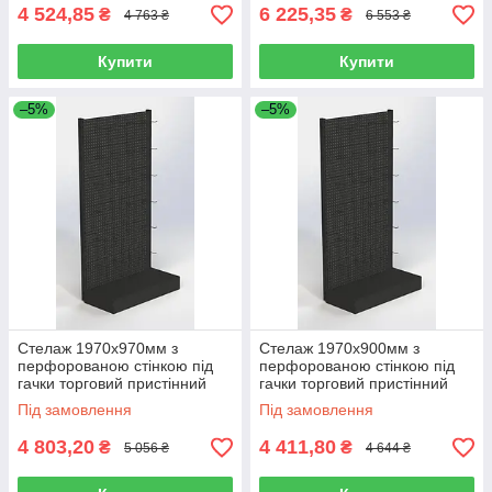
4 524,85
6 225,35
₴
₴
4 763 ₴
6 553 ₴
Купити
Купити
–5%
–5%
Стелаж 1970х970мм з
Стелаж 1970х900мм з
перфорованою стінкою під
перфорованою стінкою під
гачки торговий пристінний
гачки торговий пристінний
для магазину
для магазину
Під замовлення
Під замовлення
4 803,20
4 411,80
₴
₴
5 056 ₴
4 644 ₴