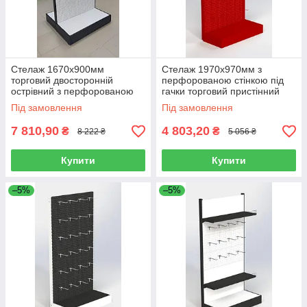
Стелаж 1670х900мм
Стелаж 1970х970мм з
торговий двосторонній
перфорованою стінкою під
острівний з перфорованою
гачки торговий пристінний
стінкою під гачки
для магазину
Під замовлення
Під замовлення
7 810,90
4 803,20
₴
₴
8 222 ₴
5 056 ₴
Купити
Купити
–5%
–5%