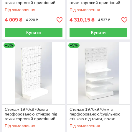
гачки торговий пристінний
гачки торговий пристінний
для магазину
для магазину
Під замовлення
Під замовлення
4 009
4 310,15
₴
₴
4 220 ₴
4 537 ₴
Купити
Купити
–5%
–5%
Стелаж 1970х970мм з
Стелаж 1970х970мм з
перфорованою стінкою під
перфорованою/суцільною
гачки торговий пристінний
стінкою під гачки, полки
для магазину
торговий пристінний для
Під замовлення
Під замовлення
магазину