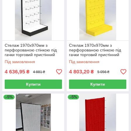
Стелаж 1970х970мм з
Стелаж 1970х970мм з
перфорованою стінкою під
перфорованою стінкою під
гачки торговий пристінний
гачки торговий пристінний
для магазину
для магазину
Під замовлення
Під замовлення
4 636,95
4 803,20
₴
₴
4 881 ₴
5 056 ₴
Купити
Купити
–5%
–5%